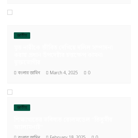
জাতীয়
মৃত নারীকে জীবিত দেখিয়ে দলিল সম্পাদনা
করায় প্রধান উপদেষ্টার হস্তক্ষেপ কামনা
ভুক্তভোগীর
বংলার জামিন
March 4, 2025
0
জাতীয়
শিক্ষাখাতের ভবিষ্যত রোলমডেল “তিতুমীর
অ্যালামনাই”
বংলার জামিন
February 18, 2025
0