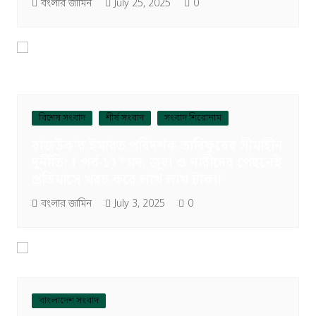
বংলার জামিন
July 25, 2025
0
বিশেষ সংবাদ
শীর্ষ সংবাদ
সংবাদ শিরোনাম
রাজউক’র ইমারত পরিদর্শক তারিফুরের সীমাহীন
দুর্নীতি! ( পর্ব-১) *মদ, জুয়া ও নারীদের পেছনেই
প্রতিমাসে খরচ করে লাখ লাখ টাকা!
বংলার জামিন
July 3, 2025
0
বাংলাদেশ সংবাদ