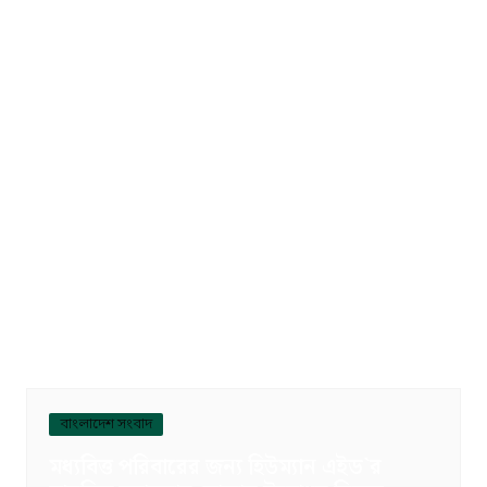
বাংলাদেশ সংবাদ
মধ্যবিত্ত পরিবারের জন্য হিউম্যান এইড`র