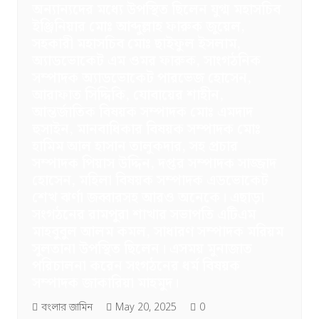
অন্যান্যদের মধ্যে উপস্থিত ছিলেন যুগ্ম মহাসচিব
ইঞ্জিনিয়ার মোঃ আব্দুল্লাহ ফারুক জুয়েল,
সহকারী মহাসচিব মোঃ ছাইফুল ইসলাম,
অ্যাডভোকেট এম ওমর ফারুক, সাংগঠনিক
সম্পাদক অ্যাডভোকেট পারভেজ হোসেন,
আরাফাত সিদ্দিকি, যোবায়ের শাহীন,
আন্তর্জাতিক বিষয়ক সম্পাদক মোঃ এমদাদ
হুসাইন, মানবাধিকার বিষয়ক সম্পাদক মোঃ
হামিম আল হাসান তালুকদার, সহ প্রচার
সম্পাদক পিয়াস উদ্দিন, দপ্তর সম্পাদক সাজ্জাদ
হোসেন, মহিলা বিষয়ক সম্পাদক এডভোকেট
শেখ ঝর্ণা জব্বারসহ আরও অনেকে। এছাড়া
সংগঠনের রামপুরা শাখার সভাপতি এটিএম
মাহবুবুল আলম কমল, সাধারণ সম্পাদক মরিয়ম
সুলতানা উপস্থিত ছিলেন। এসময় মুনাজাত
পরিচালনা করেন সংগঠনের ধর্ম বিষয়ক
সম্পাদক জাকারিয়া মাহমুদ।
বংলার জামিন
May 20, 2025
0