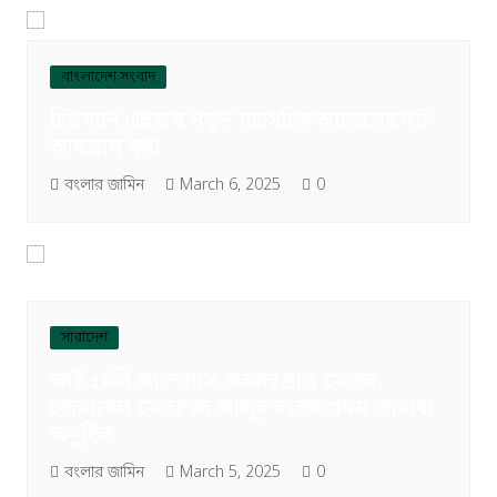
বাংলাদেশ সংবাদ
হিউম্যান এইড’র নতুন মহাসচিব অ্যাডভোকেট
আবজাল মৃধা
বংলার জামিন
March 6, 2025
0
সারাদেশ
আইএমসি ক্যাম্পাসে অবসরপ্রাপ্ত মেজর
জেনারেল মোহাম্মদ আব্দুর রবের প্রথম জানাযা
অনুষ্ঠিত
বংলার জামিন
March 5, 2025
0