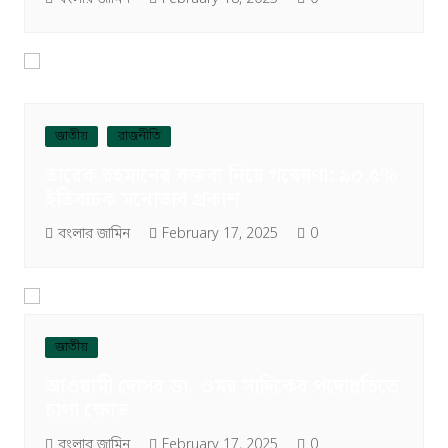
জাতীয়
রাজনীতি
তারেক রহমানের বক্তব্য নিয়ে গবেষণা: ৯০.৫%
ইতিবাচক মনোভাব প্রকাশ
বংলার জামিন
February 17, 2025
0
জাতীয়
আওয়ামী দোসর ডা. ওমর সাদিকের পদোন্নতিতে
চাপা ক্ষোভ
বংলার জামিন
February 17, 2025
0