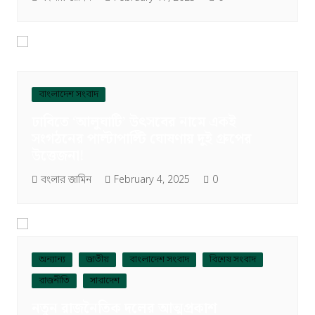
বাংলাদেশ সংবাদ
ঢাবিতে ‘আলুঘাটি’ উৎসবের নামে একই
সংগঠনের পাল্টাপাল্টি ঘোষণায় দুই গ্রুপের
উত্তেজনা!
বংলার জামিন
February 4, 2025
0
অন্যান্য
জাতীয়
বাংলাদেশ সংবাদ
বিশেষ সংবাদ
রাজনীতি
সারাদেশ
নতুন রাজনৈতিক দলের আত্মপ্রকাশ