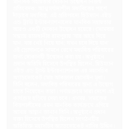
মানবিক সহায়তার দোকান উদ্বোধন নিজস্ব
প্রতিবেদক: আত্মমর্যাদাশীল মধ্যবিত্তের পাশে
দাঁড়াবে মধ্যবিত্ত, এই প্রতিপাদ্যে হিউম্যান এইড
এন্ড ট্রাস্ট ইন্টারন্যাশনালের মানবিক সহায়তার
আরও একটি দোকান উদ্বোধন হয়েছে। সোমবার
সন্ধ্যায় রাজধানীর রামপুরায় ‌‌’যার আছে দিয়ে
যান, যার নেই নিয়ে যান; যখন হবে দিয়ে যান’
এই স্লোগানকে সামনে রেখে মধ্যবিত্ত পরিবারের
জন্য দোকানটি উদ্বোধন করা হয়। অনুষ্ঠানে
প্রধান অতিথি হিসেবে উপস্থিত ছিলেন, হিউম্যান
এইড এন্ড ট্রাস্ট ইন্টারন্যাশনাল এর মহাসচিব
অ্যাডভোকেট মোঃ আবজাল হোসাইন মৃধা।
তিনি বলেন, মধ্যবিত্ত পরিবারের জন্য এ উদ্ব্যেগ
হাতে নিয়েছেন তারা। পর্যায়ক্রমে সারা দেশে এই
কার্যক্রম ছড়িয়ে দেয়া হবে। এসময়, সমাজের
বিত্তশালীদের এমন মানবিক কার্যক্রমে এগিয়ে
আসার আহ্বান জানান তিনি। অনুষ্ঠানে প্রধান
বক্তা হিসেবে উপস্থিত ছিলেন সংগঠনটির
অতিরিক্ত মহাসচিব অ্যাডভোকেট নাসির উদ্দিন।