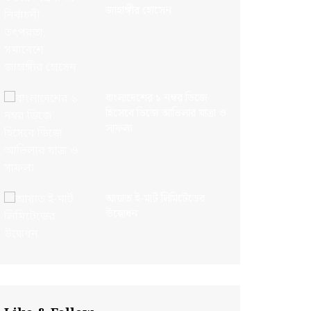
জাহাঙ্গীর হোসেন
বাংলাদেশের ১ নম্বর ডিজে
হিসেবে ডিজে আভিলার যাত্রা ও
সাফল্য
আয়াত ই-মার্ট লিমিটেডের
উদ্বোধন