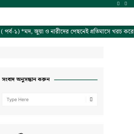
 পর্ব-১) *মদ, জুয়া ও নারীদের পেছনেই প্রতিমাসে খরচ করে ল
সংবাদ অনুসন্ধান করুন