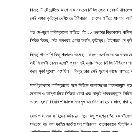
কিন্তু টি-টোয়েন্টিতে আগে এক ম্যাচের সিরিজ জেতার রেকর্ড থাকলেও প
সেই অধরা কৃতিত্ব দেখিয়েছে টাইগাররা। দেশের মাটিতে সালমান আল
গত মে-জুনে পাকিস্তানের মাটিতে এই ২০ ওভারের ক্রিকেটেই পাকি
সিরিজ বিজয়, সেটা অবশ্যই একটা অর্জন, কৃতিত্ব। টাইগাররা সে কৃত
কিন্তু পাশাপাশি কিছু প্রশ্নও উঠেছে। ভক্ত-সমর্থকদের অনেকের মন
এই সিরিজটা কেমন হলো? প্রথম দুই ম্যাচ জিতে সিরিজ নিশ্চিতের পর 
করার সুবর্ণ সুযোগ এসেছিল। কিন্তু তারা সেই সুযোগ কাজে লাগাতে পা
সামগ্রিকভাবে পাকিস্তানের সঙ্গে সিরিজে বাংলাদেশের পারফরম্যান্
মনোবল ও আস্থা নিয়ে সিরিজে ফেরা এবং দাপুটে পারফরম্যান্সে সিরিজে
ভালো ছিল?’ বিসিবি পরিচালক নাজমুল আবেদিন ফাহিমের কাছে রাখা 
বোর্ড পরিচালক ফাহিমের কর্মকাণ্ড নিয়ে কিছু প্রশ্নের উদ্রেক ঘটলে
সবচেয়ে বড় কথা ফাহিম জাতীয় দল পরিচালনা, তত্বাবধায়ক স্ট্যান্ডিং