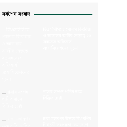
সর্বশেষ সংবাদ
ডিএসসিসিতে গোলাম কিবরিয়া
ও আতাহার আলীর নেতৃত্বে ২৫
সদস্যের অফিসার্স
এসোসিয়েশনের সূচনা
নাসার সম্পদ পানির দামে
বিক্রির চেষ্টা
ঢাকা মহানগর উত্তরে বিএনপির
নির্বাচনী তৎপরতা, সমাবেশে