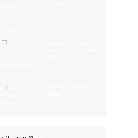
জাহাঙ্গীর হোসেন
বাংলাদেশের ১ নম্বর ডিজে
হিসেবে ডিজে আভিলার যাত্রা ও
সাফল্য
আয়াত ই-মার্ট লিমিটেডের
উদ্বোধন