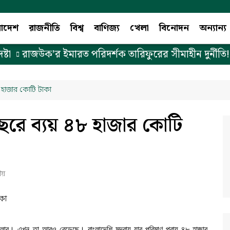
লাদেশ
রাজনীতি
বিশ্ব
বাণিজ্য
খেলা
বিনোদন
অন্যান্য
া
রাজউক’র ইমারত পরিদর্শক তারিফুরের সীমাহীন দুর্নীতি! (
৮ হাজার কোটি টাকা
ছরে ব্যয় ৪৮ হাজার কোটি
ীয়
ডলার। এখন তা আরও বেড়েছে। বাংলাদেশি মুদ্রায় যার পরিমাণ প্রায় ৪৮ হাজার