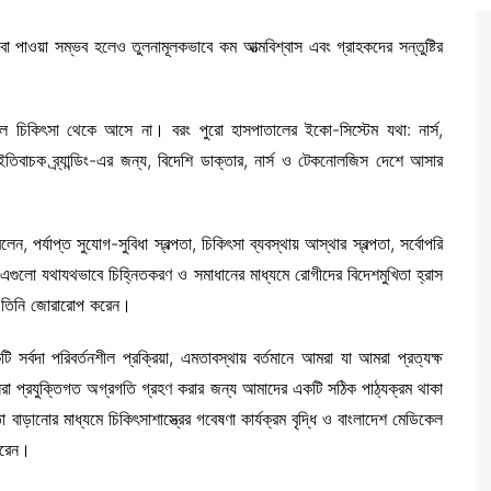
া পাওয়া সম্ভব হলেও তুলনামূলকভাবে কম আত্মবিশ্বাস এবং গ্রাহকদের সন্তুষ্টির
বল চিকিৎসা থেকে আসে না। বরং পুরো হাসপাতালের ইকো-সিস্টেম যথা: নার্স,
তিবাচক ব্র্যান্ডিং-এর জন্য, বিদেশি ডাক্তার, নার্স ও টেকনোলজিস দেশে আসার
র্যাপ্ত সুযোগ-সুবিধা স্বল্পতা, চিকিৎসা ব্যবস্থায় আস্থার স্বল্পতা, সর্বোপরি
এগুলো যথাযথভাবে চিহ্নিতকরণ ও সমাধানের মাধ্যমে রোগীদের বিদেশমুখিতা হ্রাস
পর তিনি জোরারোপ করেন।
টি সর্বদা পরিবর্তনশীল প্রক্রিয়া, এমতাবস্থায় বর্তমানে আমরা যা আমরা প্রত্যক্ষ
রা প্রযুক্তিগত অগ্রগতি গ্রহণ করার জন্য আমাদের একটি সঠিক পাঠ্যক্রম থাকা
াড়ানোর মাধ্যমে চিকিৎসাশাস্ত্রের গবেষণা কার্যক্রম বৃদ্ধি ও বাংলাদেশ মেডিকেল
করেন।