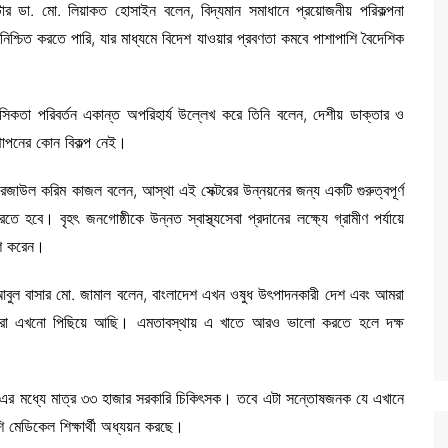
িস্টার ডা. মো. লিয়াকত হোসাইন বলেন, বিদ্যমান সমাধানে প্রয়োজনীয় পরিকল্পনা
া নিশ্চিত করতে পারি, যার মাধ্যমে বিদেশ যাওয়ার প্রবণতা কমবে পাশাপাশি বৈদেশিক
মানসিকতা পরিবর্তন একান্ত অপরিহার্য উল্লেখ করে তিনি বলেন, দেশীয় ডাক্তার ও
স্থাপনের কোন বিকল্প নেই।
রেজাউল করিম কাজল বলেন, আস্থা এই সেক্টরের উন্নয়নের জন্য একটি গুরুত্বপূর্ণ
রতে হবে। বৃহৎ জনগোষ্ঠীকে উন্নত স্বাস্থ্যসেবা প্রদানের লক্ষ্যে গ্রামীণ পর্যায়ে
াশ করেন।
ডা. আবুল বাসার মো. জামাল বলেন, বাংলাদেশ এখন ওষুধ উৎপাদনকারী দেশ এবং আমরা
নে আমরা এখনো পিছিয়ে আছি। এমতাবস্থায় এ খাতে আরও ভালো করতে হলে দক্ষ
 এর মধ্যে মাত্র ৩৩ হাজার সরকারি চিকিৎসক। তবে এটা সন্তোষজনক যে এখানে
 মেডিকেল শিক্ষার্থী অধ্যয়ন করছে।