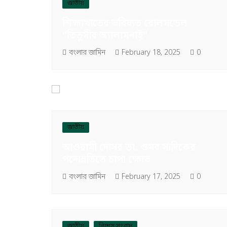
জাতীয়
শিক্ষাখাতের ভবিষ্যত রোলমডেল
“তিতুমীর অ্যালামনাই”
বংলার জামিন
February 18, 2025
0
জাতীয়
আওয়ামী দোসর ডা. ওমর সাদিকের
পদোন্নতিতে চাপা ক্ষোভ
বংলার জামিন
February 17, 2025
0
জাতীয়
বিশেষ সংবাদ