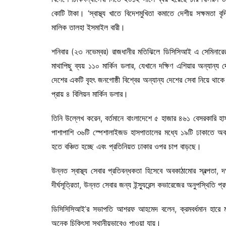
কোটি টাকা। ‘স্বাস্থ্য খাতে বিদেশমুখিতা কমাতে দেশীয় সক্ষমতা ব
মালিক তালহা ইসমাইল বারী।
শনিবার (২৩ নভেম্বর) রাজধানীর মতিঝিলে ডিসিসিআই এ সেমিনারের
মাথাপিছু ব্যয় ১১০ মার্কিন ডলার, যেখানে দক্ষিণ এশিয়ার অন্যান্য
দেশের একটি বৃহৎ জনগোষ্ঠী বিশ্বের অন্যান্য দেশের সেবা নিয়ে থাকে
প্রায় ৪ বিলিয়ন মার্কিন ডলার।
তিনি উল্লেখ করেন, বর্তমানে বাংলাদেশে ৫ হাজার ৪৬১ বেসরকারি হ
পাশাপাশি ৩৬টি স্পেশালাইজড হাসপাতালের মধ্যে ১৯টি ঢাকাতে অবস
হতে বঞ্চিত হচ্ছে এবং প্রতিনিয়ত ঢাকার ওপর চাপ বাড়ছে।
উন্নত স্বাস্থ্য সেবার প্রতিবন্ধকতা হিসেবে অবকাঠামোর স্বল্পতা, 
দীর্ঘসূত্রিতা, উন্নত সেবার জন্য ইন্স্যুরেন্স কভারেজের অনুপস্থিত
ডিসিসিসিআই’র সভাপতি আশরফ আহমেদ বলেন, ক্রমবর্ধমান হারে মধ্য
অনেক চিকিৎসা স্থানীয়ভাবেও পাওয়া যায়।