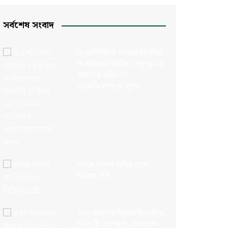
সর্বশেষ সংবাদ
ডিএসসিসিতে গোলাম কিবরিয়া
ও আতাহার আলীর নেতৃত্বে ২৫
সদস্যের অফিসার্স
এসোসিয়েশনের সূচনা
নাসার সম্পদ পানির দামে
বিক্রির চেষ্টা
ঢাকা মহানগর উত্তরে বিএনপির
নির্বাচনী তৎপরতা, সমাবেশে