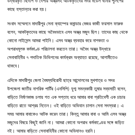
উদ্ধারকৃত বিদেশি ও দেশীয় অস্ত্রসহ আটককৃতদের সদর মডেল থানার পুলিশের
কাছে হস্তান্তর করা হয়।
সংবাদ সম্মেলনে মাদারীপুর সেনা ক্যাম্পের কমান্ডার মেজর কাজী ফয়সাল ফারুক
বলেন, আকটকৃতদের কাছে অবৈধভাবে এসব অস্ত্র মজুদ ছিল। তাদের কাছ থেকে
কোনো লাইসেন্স আমরা পাইনি। এসব অস্ত্র ব্যবহার করে নাশকতা ও
অপরাধমূলক কর্মকাণ্ড পরিচালনা করতেন তারা। অবৈধ অস্ত্র উদ্ধারে
সেনাবাহিনীর ৭ পদাতিক ডিভিশনের কার্যক্রম অব্যাহত রয়েছে, আগামীতেও
থাকবে।
এদিকে মাদারীপুর জেলা বৈষম্যবিরোধী ছাত্র আন্দোলনের মুখপাত্র ও সদর
উপজেলা জাতীয় নাগরিক পার্টির (এনসিপি) যুগ্ম সমন্বকারী তুষার সব্যসাচী বলেন,
বাড়িতে নির্মাণকাজ চলায় গত এক সপ্তাহ ধরে আমার বাবা প্রতিবেশী এক চাচার
বাড়িতে রাতে আশ্রয় নিতেন। ওই বাড়িতে অভিযান চালান সেনা সদস্যরা। এ
সময় আমার বাবাকেও আটক করেন তারা। কিন্তু আমার বাবা ও আমি এসব অস্ত্র
মজুদের বিষয়ে কিছুই জানি না। আমরা কোনো অপরাধ কর্মকাণ্ডের সঙ্গে জড়িত
নই। আমার বাড়িতে সেনাবাহিনীর কোনো অভিযানও হয়নি।