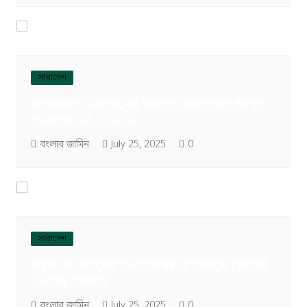
সারাদেশ
গ্রহণযোগ্য নির্বাচনের মাধ্যমে জনগণের আস্থা
ফেরাতে চাই : সিইসি
বংলার জামিন
July 25, 2025
0
সারাদেশ
নতুন সংবিধানের জন্য আমরা রাজপথে নেমেছি
: নাহিদ ইসলাম
বংলার জামিন
July 25, 2025
0