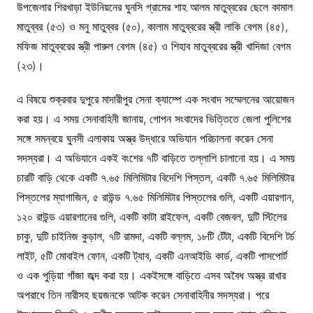
উপজেলার শিরখাড়া ইউনিয়নের ঘুনসি গ্রামের শাহ আলম মাতুব্বরের ছেলে কামাল
মাতুব্বর (৫৩) ও মনু মাতুব্বর (৫০), কালাম মাতুব্বরের স্ত্রী লাকি বেগম (৪৫),
মফিজ মাতুব্বরের স্ত্রী পারুল বেগম (৪৫) ও শিহাব মাতুব্বরের স্ত্রী খাদিজা বেগম
(২৩)।
এ বিষয়ে শুক্রবার দুপুরে মাদারীপুর সেনা ক্যাম্পে এক সংবাদ সম্মেলনের আয়োজন
করা হয়। এ সময় সেনাবাহিনী জানায়, গোপন সংবাদের ভিত্তিতে জেলা পুলিশের
সঙ্গে সমন্বয়ে ঘুনসী এলাকায় অস্ত্র উদ্ধারে অভিযান পরিচালনা করেন সেনা
সদস্যরা। এ অভিযানে একই বংশের ৭টি বাড়িতে তল্লাশি চালানো হয়। এ সময়
চারটি বাড়ি থেকে একটি ৭.৬৫ মিলিমিটার বিদেশি পিস্তল, একটি ৭.৬৫ মিলিমিটার
পিস্তলের ম্যাগাজিন, ৫ রাউন্ড ৭.৬৫ মিলিমিটার পিস্তলের গুলি, একটি এয়ারগান,
১২০ রাউন্ড এয়ারগানের গুলি, একটি কাটা রাইফেল, একটি বেজবল, দুটি স্টিলের
চাকু, দুটি চাইনিজ কুড়াল, ৭টি রামদা, একটি বল্লম, ১৮টি টেঁটা, একটি বিদেশি টর্চ
লাইট, ৫টি মোবাইল ফোন, একটি ট্যাব, একটি এনআইডি কার্ড, একটি পাসপোর্ট
ও এক পুড়িয়া গাঁজা জব্দ করা হয়। একইসঙ্গে বাড়িতে এসব অবৈধ অস্ত্র রাখার
অপরাধে তিন নারীসহ ছয়জনকে আটক করেন সেনাবাহিনীর সদস্যরা। পরে