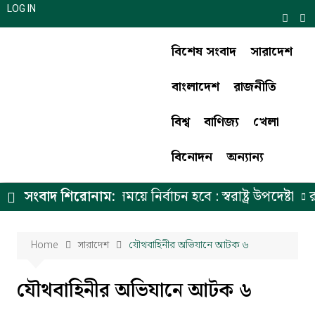
LOG IN
বিশেষ সংবাদ
সারাদেশ
বাংলাদেশ
রাজনীতি
বিশ্ব
বাণিজ্য
খেলা
বিনোদন
অন্যান্য
ন উপদেষ্টার ঘোষিত সময়ে নির্বাচন হবে : স্বরাষ্ট্র উপদেষ্টা
সংবাদ শিরোনাম:
রাজ
Home
সারাদেশ
যৌথবাহিনীর অভিযানে আটক ৬
যৌথবাহিনীর অভিযানে আটক ৬