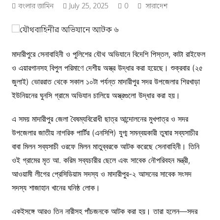
বংলার জামিন
July 25, 2025
0
সারাদেশ
মাদারীপুরে সেনাবাহিনী ও পুলিশের যৌথ অভিযানে বিদেশি পিস্তল, কাটা রাইফেল
ও এয়ারগানসহ বিপুল পরিমাণে দেশীয় অস্ত্র উদ্ধার করা হয়েছে। শুক্রবার (২৫
জুলাই) ভোররাত থেকে সকাল ১০টা পর্যন্ত মাদারীপুর সদর উপজেলার শিরখাড়া
ইউনিয়নের ঘুনসি গ্রামে অভিযান চালিয়ে অস্ত্রগুলো উদ্ধার করা হয়।
এ সময় মাদারীপুর জেলা বৈষম্যবিরোধী ছাত্র আন্দোলনের মুখপাত্র ও সদর
উপজেলার জাতীয় নাগরিক পার্টির (এনসিপি) যুগ্ম সমন্বয়কারী তুষার সব্যসাচীর
বাবা মিলন সব্যসাচী ওরফে মিলন মাতুব্বরকে আটক করেছে সেনাবাহিনী। তিনি
ওই গ্রামের মৃত আ. করিম সব্যচারীর ছেলে এবং সাবেক নৌপরিবহন মন্ত্রী,
আওয়ামী লীগের প্রেসিডিয়াম সদস্য ও মাদারীপুর-২ আসনের সাবেক সংসদ
সদস্য শাজাহান খানের ঘনিষ্ঠ লোক।
একইসঙ্গে আরও তিন নারীসহ পাঁচজনকে আটক করা হয়। তারা হলেন—সদর