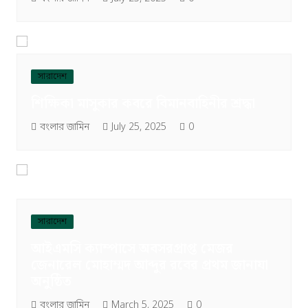
সারাদেশ
শিক্ষিকা মাসুকার কবরে বিমানবাহিনীর শ্রদ্ধা
বংলার জামিন
July 25, 2025
0
সারাদেশ
আইএমসি ক্যাম্পাসে অবসরপ্রাপ্ত মেজর
জেনারেল মোহাম্মদ আব্দুর রবের প্রথম জানাযা
অনুষ্ঠিত
বংলার জামিন
March 5, 2025
0