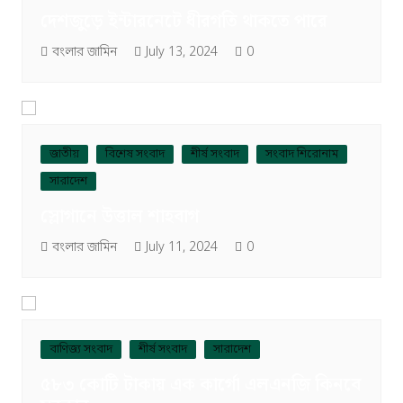
দেশজুড়ে ইন্টারনেটে ধীরগতি থাকতে পারে
বংলার জামিন
July 13, 2024
0
জাতীয়
বিশেষ সংবাদ
শীর্ষ সংবাদ
সংবাদ শিরোনাম
সারাদেশ
স্লোগানে উত্তাল শাহবাগ
বংলার জামিন
July 11, 2024
0
বাণিজ্য সংবাদ
শীর্ষ সংবাদ
সারাদেশ
৫৮৩ কোটি টাকায় এক কার্গো এলএনজি কিনবে