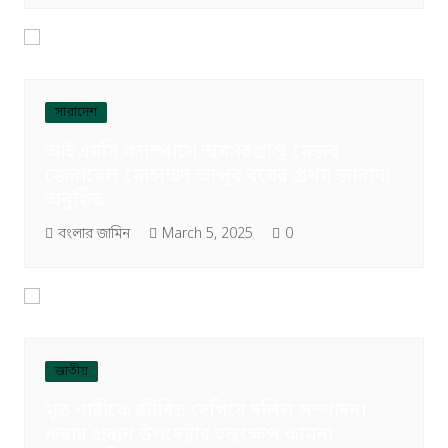
সারাদেশ
আইএমসি ক্যাম্পাসে অবসরপ্রাপ্ত মেজর
জেনারেল মোহাম্মদ আব্দুর রবের প্রথম জানাযা
অনুষ্ঠিত
বংলার জামিন
March 5, 2025
0
জাতীয়
মৃত নারীকে জীবিত দেখিয়ে দলিল সম্পাদনা
করায় প্রধান উপদেষ্টার হস্তক্ষেপ কামনা