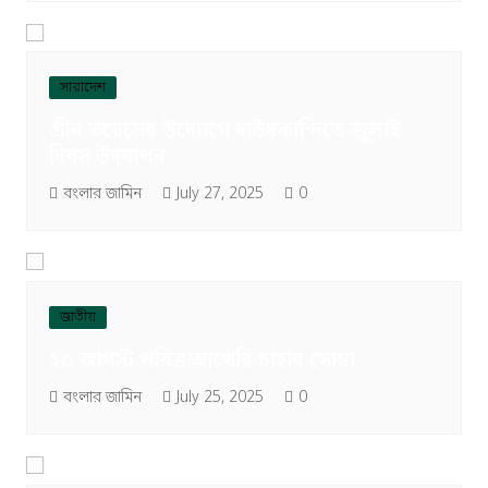
সারাদেশ
গ্রীন ভয়েসের উদ্যোগে দাউদকান্দিতে জুলাই
দিবস উদযাপন
বংলার জামিন
July 27, 2025
0
জাতীয়
২০ আগস্ট পবিত্র আখেরি চাহার সোম্বা
বংলার জামিন
July 25, 2025
0