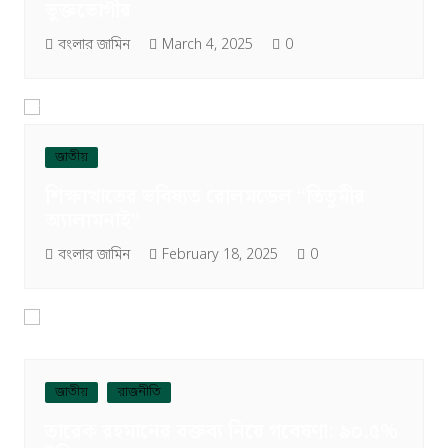
ভুক্তভোগীর
বংলার জামিন
March 4, 2025
0
জাতীয়
শিক্ষাখাতের ভবিষ্যত রোলমডেল “তিতুমীর
অ্যালামনাই”
বংলার জামিন
February 18, 2025
0
জাতীয়
রাজনীতি
তারেক রহমানের বক্তব্য নিয়ে গবেষণা: ৯০.৫%