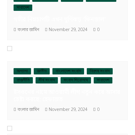
সারাদেশ
গভীর নিম্নচাপটি এখন ঘূর্ণিঝড় ‘ফিনজাল’
বংলার জামিন
November 29, 2024
0
অন্যান্য
জাতীয়
বাংলাদেশ সংবাদ
বিশেষ সংবাদ
রাজনীতি
শীর্ষ সংবাদ
সংবাদ শিরোনাম
সারাদেশ
ইসকনের নামে আওয়ামী লীগ নতুন করে আসার
চেষ্টা করছে: হেফাজত
বংলার জামিন
November 29, 2024
0