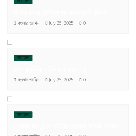
সারাদেশ
বিএসএফের গুলিতে দুই বাংলাদেশি নিহত
বংলার জামিন
July 25, 2025
0
সারাদেশ
যৌথবাহিনীর অভিযানে আটক ৬
বংলার জামিন
July 25, 2025
0
সারাদেশ
বৈছাআ রংপুর ও নাটোর জেলার কমিটি স্থগিত