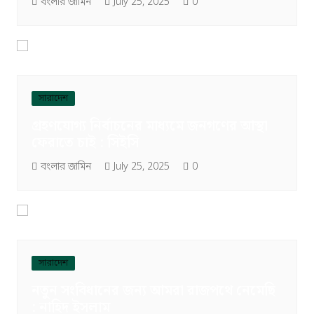
বংলার জামিন
July 25, 2025
0
সারাদেশ
গ্রহণযোগ্য নির্বাচনের মাধ্যমে জনগণের আস্থা
ফেরাতে চাই : সিইসি
বংলার জামিন
July 25, 2025
0
সারাদেশ
নতুন সংবিধানের জন্য আমরা রাজপথে নেমেছি
: নাহিদ ইসলাম