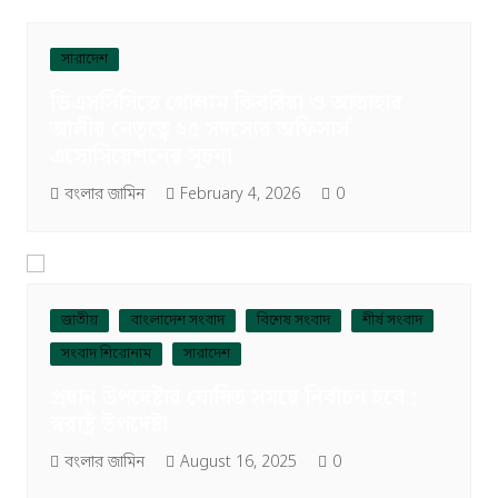
সারাদেশ
ডিএসসিসিতে গোলাম কিবরিয়া ও আতাহার
আলীর নেতৃত্বে ২৫ সদস্যের অফিসার্স
এসোসিয়েশনের সূচনা
বংলার জামিন
February 4, 2026
0
জাতীয়
বাংলাদেশ সংবাদ
বিশেষ সংবাদ
শীর্ষ সংবাদ
সংবাদ শিরোনাম
সারাদেশ
প্রধান উপদেষ্টার ঘোষিত সময়ে নির্বাচন হবে :
স্বরাষ্ট্র উপদেষ্টা
বংলার জামিন
August 16, 2025
0