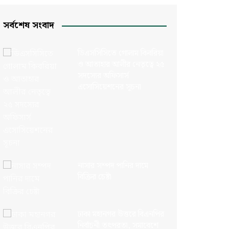
সর্বশেষ সংবাদ
ডিএসসিসিতে গোলাম কিবরিয়া
ও আতাহার আলীর নেতৃত্বে ২৫
সদস্যের অফিসার্স
এসোসিয়েশনের সূচনা
নাসার সম্পদ পানির দামে
বিক্রির চেষ্টা
ঢাকা মহানগর উত্তরে বিএনপির
নির্বাচনী তৎপরতা, সমাবেশে