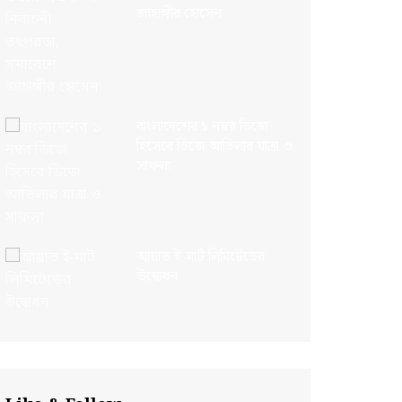
জাহাঙ্গীর হোসেন
বাংলাদেশের ১ নম্বর ডিজে
হিসেবে ডিজে আভিলার যাত্রা ও
সাফল্য
আয়াত ই-মার্ট লিমিটেডের
উদ্বোধন