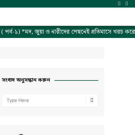
 পর্ব-১) *মদ, জুয়া ও নারীদের পেছনেই প্রতিমাসে খরচ করে ল
সংবাদ অনুসন্ধান করুন