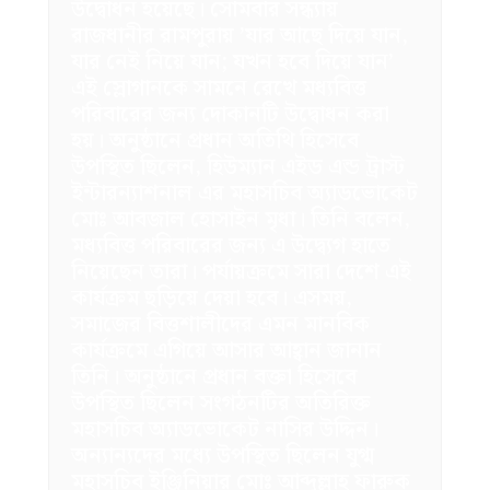
উদ্বোধন হয়েছে। সোমবার সন্ধ্যায়
রাজধানীর রামপুরায় ‌‌’যার আছে দিয়ে যান,
যার নেই নিয়ে যান; যখন হবে দিয়ে যান’
এই স্লোগানকে সামনে রেখে মধ্যবিত্ত
পরিবারের জন্য দোকানটি উদ্বোধন করা
হয়। অনুষ্ঠানে প্রধান অতিথি হিসেবে
উপস্থিত ছিলেন, হিউম্যান এইড এন্ড ট্রাস্ট
ইন্টারন্যাশনাল এর মহাসচিব অ্যাডভোকেট
মোঃ আবজাল হোসাইন মৃধা। তিনি বলেন,
মধ্যবিত্ত পরিবারের জন্য এ উদ্ব্যেগ হাতে
নিয়েছেন তারা। পর্যায়ক্রমে সারা দেশে এই
কার্যক্রম ছড়িয়ে দেয়া হবে। এসময়,
সমাজের বিত্তশালীদের এমন মানবিক
কার্যক্রমে এগিয়ে আসার আহ্বান জানান
তিনি। অনুষ্ঠানে প্রধান বক্তা হিসেবে
উপস্থিত ছিলেন সংগঠনটির অতিরিক্ত
মহাসচিব অ্যাডভোকেট নাসির উদ্দিন।
অন্যান্যদের মধ্যে উপস্থিত ছিলেন যুগ্ম
মহাসচিব ইঞ্জিনিয়ার মোঃ আব্দুল্লাহ ফারুক