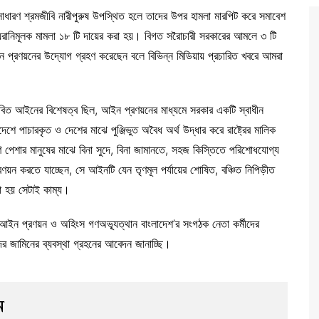
াধারণ শ্রমজীবি নারীপুরুষ উপস্থিত হলে তাদের উপর হামলা মারপিট করে সমাবেশ
য়রানিমূলক মামলা ১৮ টি দায়ের করা হয়। বিগত সরৈাচারী সরকারের আমলে ৩ টি
ইন প্রণয়নের উদ্যোগ গ্রহণ করেছেন বলে বিভিন্ন মিডিয়ায় প্রচারিত খবরে আমরা
তাবিত আইনের বিশেষত্ব ছিল, আইন প্রণয়নের মাধ্যমে সরকার একটি স্বাধীন
ে পাচারকৃত ও দেশের মাঝে পুঞ্জিভুত অবৈধ অর্থ উদ্ধার করে রাষ্ট্রের মালিক
রেণি পেশার মানুষের মাঝে বিনা সুদে, বিনা জামানতে, সহজ কিস্তিতে পরিশোধযোগ্য
্রণয়ন করতে যাচ্ছেন, সে আইনটি যেন তৃণমূল পর্যায়ের শোষিত, বঞ্চিত নিপিড়ীত
াখা হয় সেটাই কাম্য।
আইন প্রণয়ন ও অহিংস গণঅভ্যূত্থান বাংলাদেশ’র সংগঠক নেতা কর্মীদের
দের জামিনের ব্যবস্থা গ্রহনের আবেদন জানাচ্ছি।
ন