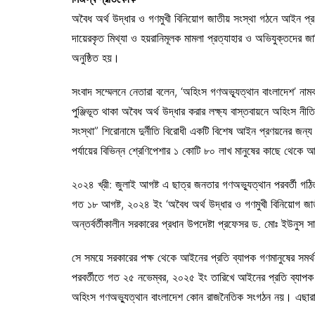
অবৈধ অর্থ উদ্ধার ও গণমুখী বিনিয়োগ জাতীয় সংস্থা গঠনে আইন প্রণ
দায়েরকৃত মিথ্যা ও হয়রানিমূলক মামলা প্রত্যাহার ও অভিযুক্তদের জা
অনুষ্ঠিত হয়।
সংবাদ সম্মেলনে নেতারা বলেন, ‘অহিংস গণঅভ্যূত্থান বাংলাদেশ’ ন
পুঞ্জিভূত থাকা অবৈধ অর্থ উদ্ধার করার লক্ষ্য বাস্তবায়নে অহিংস নীত
সংস্থা” শিরোনামে দুর্নীতি বিরোধী একটি বিশেষ আইন প্রণয়নের জন
পর্যায়ের বিভিন্ন শ্রেণিপেশার ১ কোটি ৮০ লাখ মানুষের কাছে থেকে আ
২০২৪ খ্রী: জুলাই আগষ্ট এ ছাত্র জনতার গণঅভ্যুত্থান পরবর্তী গঠিত 
গত ১৮ আগষ্ট, ২০২৪ ইং ‘অবৈধ অর্থ উদ্ধার ও গণমুখী বিনিয়োগ জাতীয়
অন্তর্বর্তীকালীন সরকারের প্রধান উপদেষ্টা প্রফেসর ড. মোঃ ইউনুস 
সে সময়ে সরকারের পক্ষ থেকে আইনের প্রতি ব্যাপক গণমানুষের সমর্থ
পরবর্তীতে গত ২৫ নভেম্বর, ২০২৫ ইং তারিখে আইনের প্রতি ব্যাপক গ
অহিংস গণঅভ্যুত্থান বাংলাদেশ কোন রাজনৈতিক সংগঠন নয়। এছারা