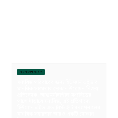
বাংলাদেশ সংবাদ
মধ্যবিত্ত পরিবারের জন্য হিউম্যান এইড`র
মানবিক সহায়তার দোকান উদ্বোধন নিজস্ব
প্রতিবেদক: আত্মমর্যাদাশীল মধ্যবিত্তের
পাশে দাঁড়াবে মধ্যবিত্ত, এই প্রতিপাদ্যে
হিউম্যান এইড এন্ড ট্রাস্ট ইন্টারন্যাশনালের
মানবিক সহায়তার আরও একটি দোকান