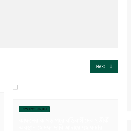
Next
বাংলাদেশ সংবাদ
কাফনের কাপড় পরে বস্তিবাসীদের প্রতীকী
অবস্থান :২ দফা দাবি আদায়ে ৭২ ঘন্টার