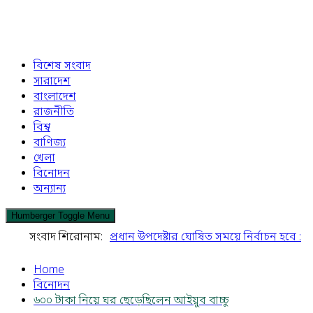
বিশেষ সংবাদ
সারাদেশ
বাংলাদেশ
রাজনীতি
বিশ্ব
বাণিজ্য
খেলা
বিনোদন
অন্যান্য
Humberger Toggle Menu
সংবাদ শিরোনাম:
প্রধান উপদেষ্টার ঘোষিত সময়ে নির্বাচন হবে :
স্বরাষ্ট্র উপদেষ্টা
রাজউক’র ইমারত পরিদর্শক
Home
বিনোদন
তারিফুরের সীমাহীন দুর্নীতি! ( পর্ব-১) *মদ,
৬০০ টাকা নিয়ে ঘর ছেড়েছিলেন আইয়ুব বাচ্চু