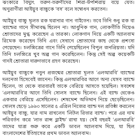
ঝংকারে বিদ্যুৎ তরুণ-তরুণীদের শিরা-উপশিরায় বয়ে যেত।
অনুরাগীরা আইয়ুব বাচ্চুকে ‘বস’ বলে সম্বোধন করতেন।
আইয়ুব বাচ্চু মূলত রক ঘরানার গান গাইতেন। তবে তিনি শুধু রক বা
ব্যান্ডের গানে সীমাবদ্ধ ছিলেন না। আধুনিক গান, লোকগীতি দিয়েও
শ্রোতাদের মুগ্ধ করেছেন এ তারকা। লোকগান নিয়ে একটি অ্যালবাম
রিমেক করেছেন তিনি এবং সেখানে শ্রোতাদের কাছ থেকে প্রশংসা
পেয়েছেন। চলচ্চিত্রের গানে তিনি পেয়েছিলেন বিপুল জনপ্রিয়তা। যদি
তিনি চলচ্চিত্রে খুব অল্প গান করেছিলেন। কিন্তু সেই অল্প কয়েকটি
গানই শ্রোতারা দারুণভাবে গ্রহণ করেছেন।
আইয়ুব বাচ্চুকে নতুন প্রজন্মের শ্রোতারা মূলত ‘এলআরবি’ ব্যান্ডের
দলনেতা হিসেবেই জানেন। কিন্তু এলআরবির আগে অন্য যেসব ব্যান্ডে
ছিলেন, তা থেকে বারবারই তাকে বেরিয়ে আসতে হয়েছিল। সবশেষ
‘এলআরবি’র আগে তিনি সোলস ব্যান্ডে ছিলেন। এই ব্যান্ড থেকেও
একবার বেরিয়ে এসেছিলেন। শেষমেশ অভিমান নিয়ে ছেড়েছিলেন।
সোলস ছেড়ে ১৯৯০ সালের ৫ এপ্রিল নিজের ব্যান্ড দল প্রতিষ্ঠা করলেন
আইয়ুব বাচ্চু, যার নাম রাখলেন ‘লিটল রিভার ব্যান্ড’। পরে এর নাম
পরিবর্তন করে ‘লাভ রান্স ব্লাইন্ড’ রাখা হয়। সেই বছরই ‘এলআরবি’
তাদের যাত্রা শুরু করে একটি ডাবল অ্যালবাম দিয়ে, যা ছিল
বাংলাদেশের ইতিহাসের প্রথম ডাবল অ্যালবাম।