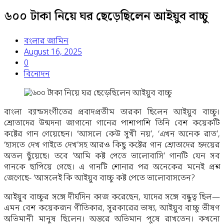
জুয়া ও নারীদের পেছনেই প্রতিমাসে খরচ করে
৬০০ টাকা নিয়ে ঘর ছেড়েছিলেন আইয়ুব বাচ্চু
লাখ লাখ টাকা!
বিমানবন্দর ও
বংলার জামিন
এয়ারলাইন্সগুলোকে বিশেষ নির্দেশনা
ইজতেমা
August 16, 2025
0
মাঠে জনসাধারণের প্রবেশ নিষিদ্ধ
সাদপন্থিদের
বিনোদন
নিষিদ্ধ ও ইজতেমা না করতে দেওয়ার দাবি
ভোটার হতে যেসব তথ্য লাগবে
স্কুল ভর্তি ৩০
বাংলা ব্যান্ডসংগীতের প্রবাদপ্রতীম তারকা ছিলেন আইয়ুব বাচ্চু।
শ্রোতাদের উন্মদনা জাগানো গানের পাশাপাশি তিনি বেশ কয়েকটি
ডিসেম্বরের মধ্যে শেষ করার নির্দেশ
‘আশা
কষ্টের গান গেয়েছেন। ‘আসলে কেউ সুখী নয়’, ‘এখন অনেক রাত’,
‘হাসতে দেখ গাইতে দেখ’সহ আরও কিছু কষ্টের গান শ্রোতাদের হৃদয়ের
করতে পারেন ২০২৬-এর ৩০ জুনের মধ্যে
অতল ছুঁয়েছে। তবে ‘আমি কষ্ট পেতে ভালোবাসি’ গানটি যেন সব
নির্বাচন হবে’
সেন্টমার্টিন যেতে নিতে হচ্ছে
গানকে ছাপিয়ে গেছে। এ গানটি শোনার পর অনেকের মনেই প্রশ্ন
জেগেছে- ‘আসলেই কি আইয়ুব বাচ্চু কষ্ট পেতে ভালোবাসতেন?
ট্রাভেল পাস
ডিসেম্বরেও ঘূর্ণিঝড়ের আভাস
আইয়ুব বাচ্চুর সঙ্গে দীর্ঘদিন কাজ করেছেন, যাদের সঙ্গে বন্ধুত্ব ছিল—
এমন বেশ কয়েকজন গীতিকার, সুরকারের ভাষ্য, আইয়ুব বাচ্চু ভীষণ
অভিমানী মানুষ ছিলেন। অন্তরে অভিমান পুষে রাখতেন। কখনো