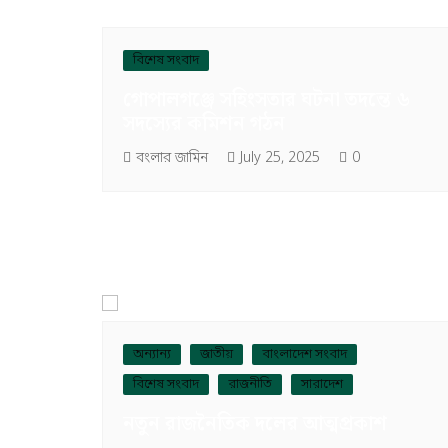
বিশেষ সংবাদ
গোপালগঞ্জে সহিংসতার ঘটনা তদন্তে ৬
সদস্যের কমিশন গঠন
বংলার জামিন
July 25, 2025
0
অন্যান্য
জাতীয়
বাংলাদেশ সংবাদ
বিশেষ সংবাদ
রাজনীতি
সারাদেশ
নতুন রাজনৈতিক দলের আত্মপ্রকাশ