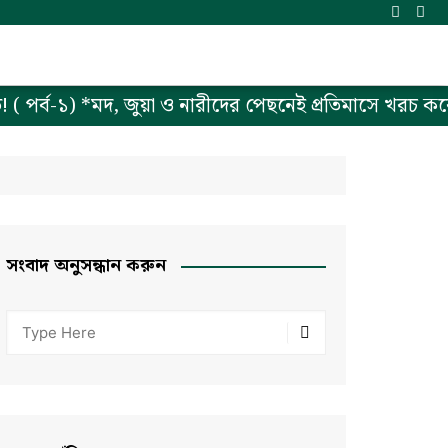
! ( পর্ব-১) *মদ, জুয়া ও নারীদের পেছনেই প্রতিমাসে খরচ কর
সংবাদ অনুসন্ধান করুন