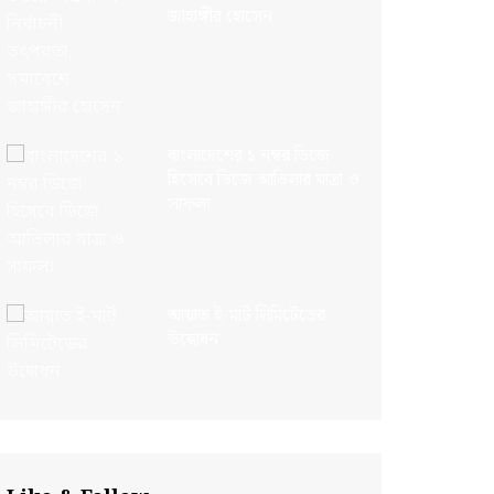
জাহাঙ্গীর হোসেন
বাংলাদেশের ১ নম্বর ডিজে
হিসেবে ডিজে আভিলার যাত্রা ও
সাফল্য
আয়াত ই-মার্ট লিমিটেডের
উদ্বোধন