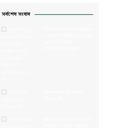
সর্বশেষ সংবাদ
ডিএসসিসিতে গোলাম কিবরিয়া
ও আতাহার আলীর নেতৃত্বে ২৫
সদস্যের অফিসার্স
এসোসিয়েশনের সূচনা
নাসার সম্পদ পানির দামে
বিক্রির চেষ্টা
ঢাকা মহানগর উত্তরে বিএনপির
নির্বাচনী তৎপরতা, সমাবেশে