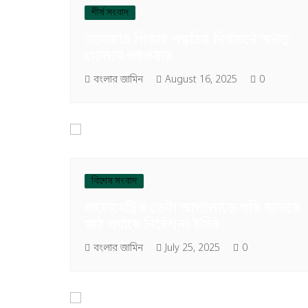
শীর্ষ সংবাদ
জামায়াত পিআর পদ্ধতির নির্বাচনে অনড়:
গোলাম পরওয়ার
বংলার জামিন
August 16, 2025
0
বিশেষ সংবাদ
বায়োমেট্রিক ডেটা আপলোডে গতি আনতে
মাঠ পর্যায়ে নির্দেশনা ইসির
বংলার জামিন
July 25, 2025
0